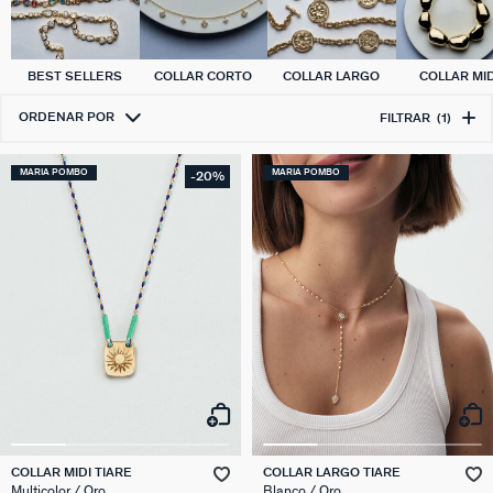
BEST SELLERS
COLLAR CORTO
COLLAR LARGO
COLLAR MID
ORDENAR POR
FILTRAR
(1)
MARIA POMBO
MARIA POMBO
-20%
COLLAR MIDI TIARE
COLLAR LARGO TIARE
Multicolor / Oro
Blanco / Oro