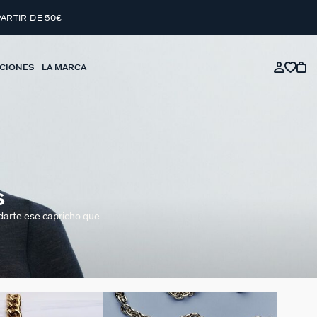
PARTIR DE 50€
CIONES
LA MARCA
S
 darte ese capricho que