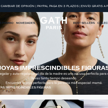
 CAMBIAR DE OPINIÓN | PAYPAL PAGA EN 3 PLAZOS | ENVÍO GRATIS A 
A POMBO
NOVEDADES
BEST SELLERS
COLEC
JOYAS IMPRESCINDIBLES FIGURA
egalar y auto regalarse; el día de la madre es una excusa perfecta para
llevas tanto tiempo deseando.
Encuentra la joya perfecta para la persona más especial: mamá.
YAS IMPRESCINDIBLES FIGURAS