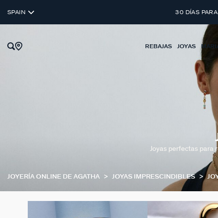
SPAIN
30 DÍAS PARA
REBAJAS
JOYAS
MARI
Joyas perfectas para r
JOYERÍA ONLINE DE AGATHA
JOYAS IMPRESCINDIBLES
JO