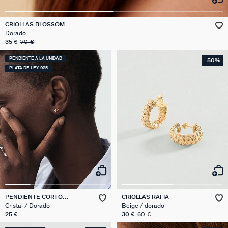
CRIOLLAS BLOSSOM
Dorado
35 €
70 €
PENDIENTE A LA UNIDAD
-50%
PLATA DE LEY 925
PENDIENTE CORTO
CRIOLLAS RAFIA
INDIVIDUAL ESTRELLAS MIX
Cristal / Dorado
Beige / dorado
& MATCH
25 €
30 €
60 €