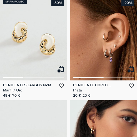
MARIA POMBO
-30%
-20%
PENDIENTES LARGOS N-13
PENDIENTE CORTO
INDIVIDUAL ESTRELLA DE
Marfil / Oro
Plata
MAR MIX & MATCH
49 €
70 €
20 €
25 €