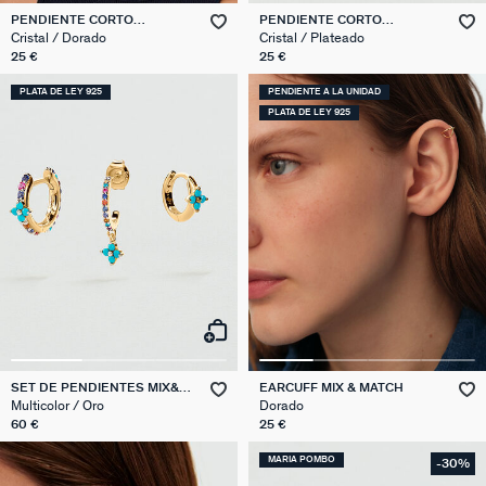
PENDIENTE CORTO
PENDIENTE CORTO
INDIVIDUAL CUERNO MIX &
INDIVIDUAL MIX & MATCH
Cristal / Dorado
Cristal / Plateado
MATCH
25 €
25 €
PLATA DE LEY 925
PENDIENTE A LA UNIDAD
PLATA DE LEY 925
SET DE PENDIENTES MIX&
EARCUFF MIX & MATCH
MATCH
Multicolor / Oro
Dorado
60 €
25 €
MARIA POMBO
-30%