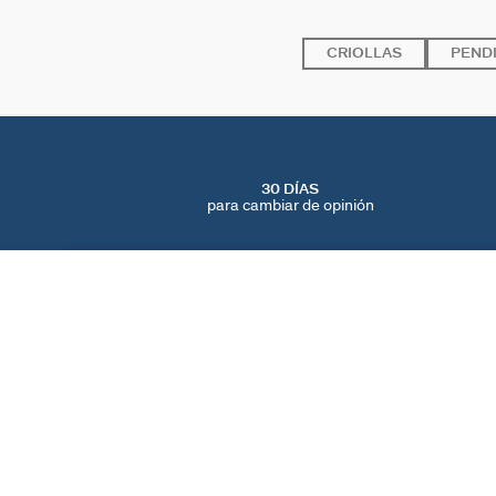
CRIOLLAS
PENDI
30 DÍAS
para cambiar de opinión
PENDIENTE CORTO INDIVIDUAL ESTRELLAS MIX & MATCH
Dorado
20 €
ENCUENTRA UNA TIENDA
AGATHA
NUESTRA HISTORIA
LOCALIZADOR DE T