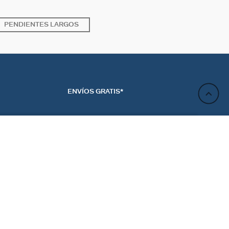
PENDIENTES LARGOS
ENVÍOS GRATIS*
AÑADIR A LA CESTA
ACTO
NEWSLETTER
CTANOS
REGÍSTRATE
RENCIAS DE LAS
ES
Regístrate y obtén un 10% de descuento en tu próximo
pedido.