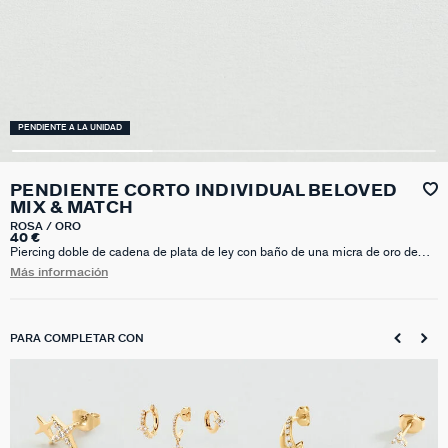
PENDIENTE A LA UNIDAD
PENDIENTE CORTO INDIVIDUAL BELOVED
MIX & MATCH
ROSA / ORO
40 €
Piercing doble de cadena de plata de ley con baño de una micra de oro de
18k. Difícil elegir si turquesa o rosa, ¿verdad? Nuestros Mix & Match se
Más información
venden a la unidad.
PARA COMPLETAR CON