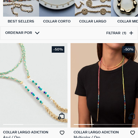
BEST SELLERS
COLLAR CORTO
COLLAR LARGO
COLLAR MID
ORDENAR POR
FILTRAR
(1)
-50%
-50%
COLLAR LARGO ADICTION
COLLAR LARGO ADICTION
Azul / Oro
Multicolor / Oro