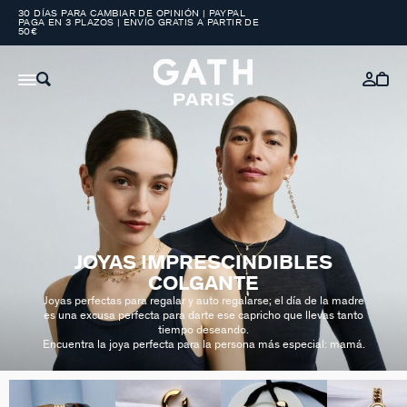
30 DÍAS PARA CAMBIAR DE OPINIÓN | PAYPAL
PAGA EN 3 PLAZOS | ENVÍO GRATIS A PARTIR DE
50€
JOYAS IMPRESCINDIBLES
COLGANTE
Joyas perfectas para regalar y auto regalarse; el día de la madre
es una excusa perfecta para darte ese capricho que llevas tanto
tiempo deseando.
Encuentra la joya perfecta para la persona más especial: mamá.