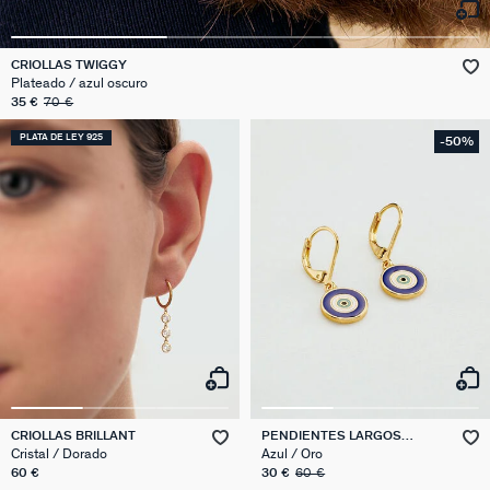
CRIOLLAS TWIGGY
Plateado / azul oscuro
35 €
70 €
PLATA DE LEY 925
-50%
CRIOLLAS BRILLANT
PENDIENTES LARGOS
CYCLADES
Cristal / Dorado
Azul / Oro
60 €
30 €
60 €