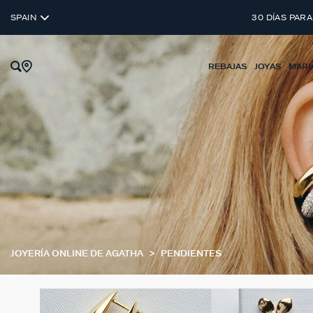
SPAIN
30 DÍAS PARA
REBAJAS
JOYAS
MARI
JOYERÍA ONLINE DE AGATHA
PENDIENTES