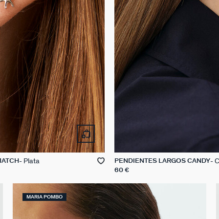
Plata
C
MATCH
PENDIENTES LARGOS CANDY
60 €
MARIA POMBO